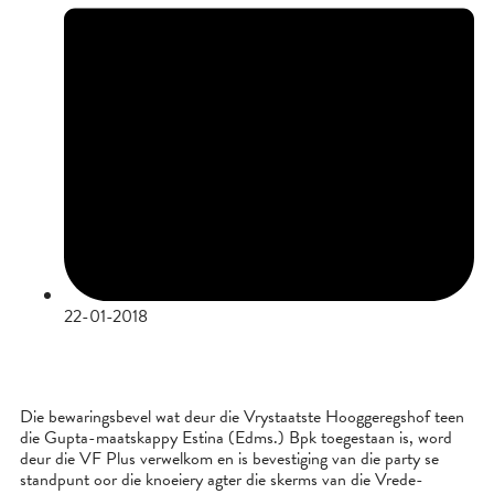
22-01-2018
Die bewaringsbevel wat deur die Vrystaatste Hooggeregshof teen
die Gupta-maatskappy Estina (Edms.) Bpk toegestaan is, word
deur die VF Plus verwelkom en is bevestiging van die party se
standpunt oor die knoeiery agter die skerms van die Vrede-