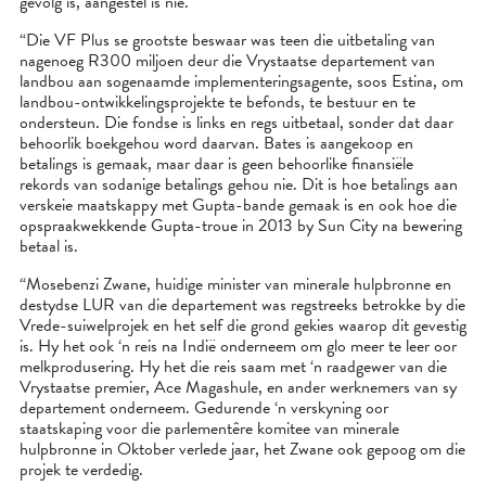
gevolg is, aangestel is nie.
“Die VF Plus se grootste beswaar was teen die uitbetaling van
nagenoeg R300 miljoen deur die Vrystaatse departement van
landbou aan sogenaamde implementeringsagente, soos Estina, om
landbou-ontwikkelingsprojekte te befonds, te bestuur en te
ondersteun. Die fondse is links en regs uitbetaal, sonder dat daar
behoorlik boekgehou word daarvan. Bates is aangekoop en
betalings is gemaak, maar daar is geen behoorlike finansiële
rekords van sodanige betalings gehou nie. Dit is hoe betalings aan
verskeie maatskappy met Gupta-bande gemaak is en ook hoe die
opspraakwekkende Gupta-troue in 2013 by Sun City na bewering
betaal is.
“Mosebenzi Zwane, huidige minister van minerale hulpbronne en
destydse LUR van die departement was regstreeks betrokke by die
Vrede-suiwelprojek en het self die grond gekies waarop dit gevestig
is. Hy het ook ‘n reis na Indië onderneem om glo meer te leer oor
melkprodusering. Hy het die reis saam met ‘n raadgewer van die
Vrystaatse premier, Ace Magashule, en ander werknemers van sy
departement onderneem. Gedurende ‘n verskyning oor
staatskaping voor die parlementêre komitee van minerale
hulpbronne in Oktober verlede jaar, het Zwane ook gepoog om die
projek te verdedig.