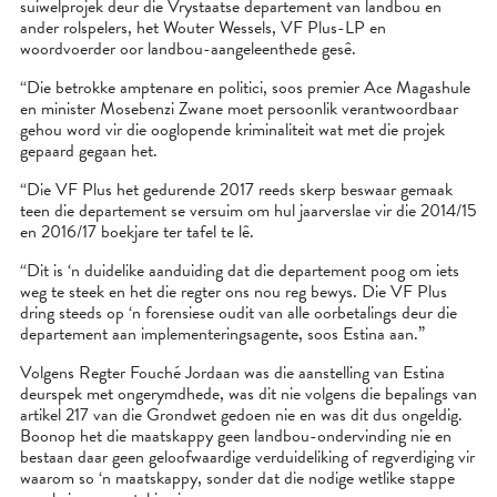
suiwelprojek deur die Vrystaatse departement van landbou en
ander rolspelers, het Wouter Wessels, VF Plus-LP en
woordvoerder oor landbou-aangeleenthede gesê.
“Die betrokke amptenare en politici, soos premier Ace Magashule
en minister Mosebenzi Zwane moet persoonlik verantwoordbaar
gehou word vir die ooglopende kriminaliteit wat met die projek
gepaard gegaan het.
“Die VF Plus het gedurende 2017 reeds skerp beswaar gemaak
teen die departement se versuim om hul jaarverslae vir die 2014/15
en 2016/17 boekjare ter tafel te lê.
“Dit is ‘n duidelike aanduiding dat die departement poog om iets
weg te steek en het die regter ons nou reg bewys. Die VF Plus
dring steeds op ‘n forensiese oudit van alle oorbetalings deur die
departement aan implementeringsagente, soos Estina aan.”
Volgens Regter Fouché Jordaan was die aanstelling van Estina
deurspek met ongerymdhede, was dit nie volgens die bepalings van
artikel 217 van die Grondwet gedoen nie en was dit dus ongeldig.
Boonop het die maatskappy geen landbou-ondervinding nie en
bestaan daar geen geloofwaardige verduideliking of regverdiging vir
waarom so ‘n maatskappy, sonder dat die nodige wetlike stappe