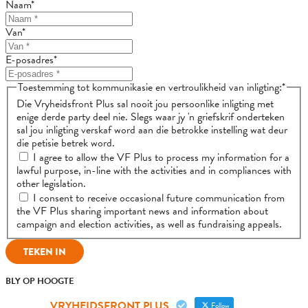
Naam
*
Van
*
E-posadres
*
Toestemming tot kommunikasie en vertroulikheid van inligting:
*
Die Vryheidsfront Plus sal nooit jou persoonlike inligting met
enige derde party deel nie. Slegs waar jy 'n griefskrif onderteken
sal jou inligting verskaf word aan die betrokke instelling wat deur
die petisie betrek word.
I agree to allow the VF Plus to process my information for a
lawful purpose, in-line with the activities and in compliances with
other legislation.
I consent to receive occasional future communication from
the VF Plus sharing important news and information about
campaign and election activities, as well as fundraising appeals.
BLY OP HOOGTE
VRYHEIDSFRONT PLUS
Follow