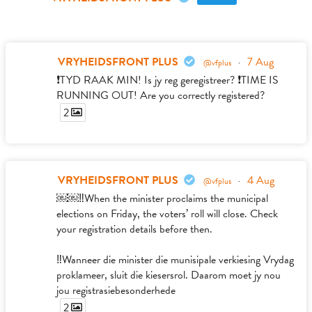
VRYHEIDSFRONT PLUS
7 Aug
@vfplus
·
❗️TYD RAAK MIN! Is jy reg geregistreer? ❗️TIME IS
RUNNING OUT! Are you correctly registered?
2
VRYHEIDSFRONT PLUS
4 Aug
@vfplus
·
￼￼‼️When the minister proclaims the municipal
elections on Friday, the voters’ roll will close. Check
your registration details before then.
‼️Wanneer die minister die munisipale verkiesing Vrydag
proklameer, sluit die kiesersrol. Daarom moet jy nou
jou registrasiebesonderhede
2