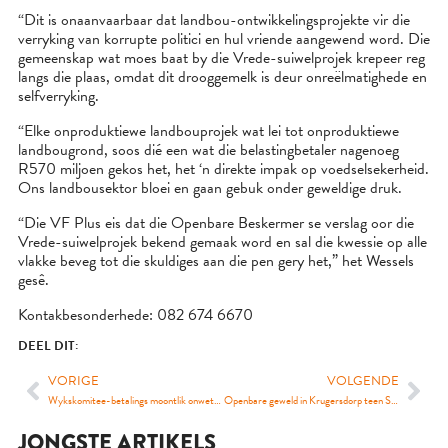
“Dit is onaanvaarbaar dat landbou-ontwikkelingsprojekte vir die
verryking van korrupte politici en hul vriende aangewend word. Die
gemeenskap wat moes baat by die Vrede-suiwelprojek krepeer reg
langs die plaas, omdat dit drooggemelk is deur onreëlmatighede en
selfverryking.
“Elke onproduktiewe landbouprojek wat lei tot onproduktiewe
landbougrond, soos dié een wat die belastingbetaler nagenoeg
R570 miljoen gekos het, het ‘n direkte impak op voedselsekerheid.
Ons landbousektor bloei en gaan gebuk onder geweldige druk.
“Die VF Plus eis dat die Openbare Beskermer se verslag oor die
Vrede-suiwelprojek bekend gemaak word en sal die kwessie op alle
vlakke beveg tot die skuldiges aan die pen gery het,” het Wessels
gesê.
Kontakbesonderhede: 082 674 6670
DEEL DIT:
VORIGE
VOLGENDE
Wykskomitee-betalings moontlik onwettig
Openbare geweld in Krugersdorp teen SAPD die gevolg van jare lange swak polisiëring
JONGSTE ARTIKELS