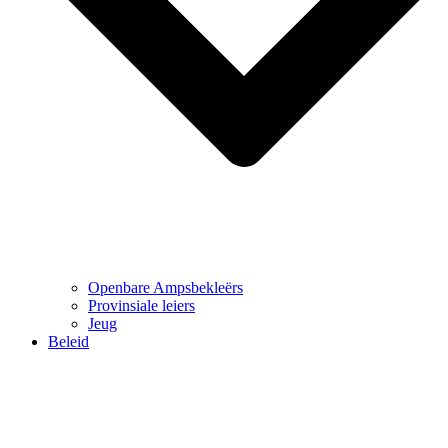
Openbare Ampsbekleërs
Provinsiale leiers
Jeug
Beleid