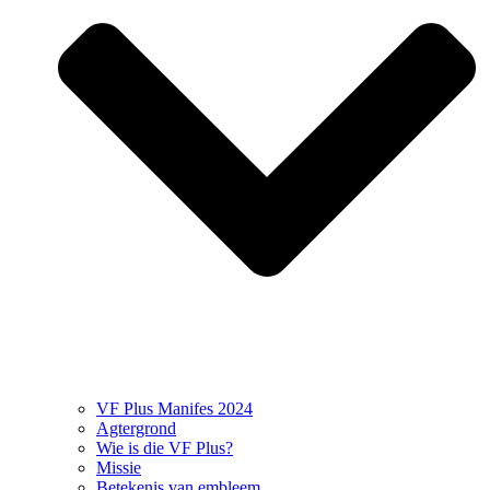
VF Plus Manifes 2024
Agtergrond
Wie is die VF Plus?
Missie
Betekenis van embleem