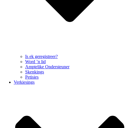
Is ek geregistreer?
Word ’n lid
Amptelike Ondersteuner
Skenkings
Petisies
Verkiesings