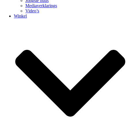
Jongste nuus
Mediaverklarings
Video’s
Winkel